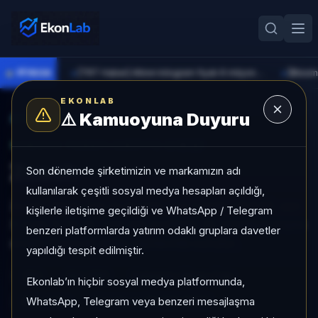
●
PİYASA
[TRT Haber] Altının kilogram fiyatı 6 milyon 673 bin liraya yükseldi
►
►
EKONLAB
⚠️
Kamuoyuna Duyuru
AI Kripto Radar
/
ZEC
SUNUCU TARAFI KRIPTO GIRIŞI
Zcash
Son dönemde şirketimizin ve markamızın adı
kullanılarak çeşitli sosyal medya hesapları açıldığı,
Zcash, Mega Cap grubunda, son 1 ayda +%4,02, son
kişilerle iletişime geçildiği ve WhatsApp / Telegram
3 ayda %-12,23, orta risk profiliyle, AL sinyaliyle kripto
benzeri platformlarda yatırım odaklı gruplara davetler
analizi EkonLab detay sayfasında sunulur.
yapıldığı tespit edilmiştir.
ZEC
ZEC/TRY
Kategori:
Mega Cap
Ekonlab’ın hiçbir sosyal medya platformunda,
WhatsApp, Telegram veya benzeri mesajlaşma
Risk:
Orta
Son fiyat:
23.941,0000