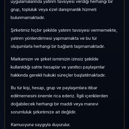
uygulamalarında yatırım tavsiyesi verdiği herhangi bir
grup, topluluk veya özel danışmanlık hizmeti
1 AY VE 3 AY PERFORMANS
bulunmamaktadır.
+%4,02
Şirketimiz hiçbir şekilde yatırım tavsiyesi vermemekte,
3 Ay:
%-12,23
yatırım yönlendirmesi yapmamakta ve bu tür
oluşumlarla herhangi bir bağlantı taşımamaktadır.
KATEGORI KONUMU
1/17
Markamızın ve şirket ismimizin izinsiz şekilde
Momentum bazlı kategori içi sıra
kullanıldığı sahte hesaplar ve yanıltıcı paylaşımlar
hakkında gerekli hukuki süreçler başlatılmaktadır.
PIYASA DEĞERI SIRASI
Bu tür kişi, hesap, grup ve paylaşımlara itibar
#15
edilmemesini önemle rica ederiz. İlgili içeriklerden
Global market cap sıralaması
doğabilecek herhangi bir maddi veya manevi
sorumluluk şirketimize ait değildir.
Kamuoyuna saygıyla duyurulur.
HIZLI GEÇIŞ