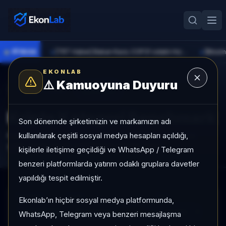
●
PİYASA
[TRT Haber] Bakan Kacır, COP31 odaklı Hızlandırma Desteği çağrısını açıkladı
►
►
EKONLAB
⚠️
Kamuoyuna Duyuru
Kripto Radar
Yenile
Kripto Kategori Benchmark
Son dönemde şirketimizin ve markamızın adı
kullanılarak çeşitli sosyal medya hesapları açıldığı,
Kategorilere göre kripto varlıkları karşılaştırın; momentum,
getiri, hacim ve risk metrikleriyle liderleri görün.
kişilerle iletişime geçildiği ve WhatsApp / Telegram
benzeri platformlarda yatırım odaklı gruplara davetler
yapıldığı tespit edilmiştir.
Kategori
Sırala
Yön
Ekonlab’ın hiçbir sosyal medya platformunda,
Large Cap
WhatsApp, Telegram veya benzeri mesajlaşma