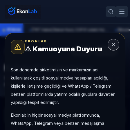
●
PİYASA
[TRT Haber] Bakan Kacır, COP31 odaklı Hızlandırma Desteği çağrısını açıkladı
►
►
EKONLAB
⚠️
Kamuoyuna Duyuru
Kripto Radar
Yenile
CSV
Excel
Kripto Karşılaştırma
Son dönemde şirketimizin ve markamızın adı
kullanılarak çeşitli sosyal medya hesapları açıldığı,
Seçili varlıkları 1 ay/3 ay performans, momentum, volatilite ve
piyasa değeri metrikleriyle aynı ekranda karşılaştırın.
kişilerle iletişime geçildiği ve WhatsApp / Telegram
benzeri platformlarda yatırım odaklı gruplara davetler
yapıldığı tespit edilmiştir.
Ekonlab’ın hiçbir sosyal medya platformunda,
Yükleniyor...
WhatsApp, Telegram veya benzeri mesajlaşma