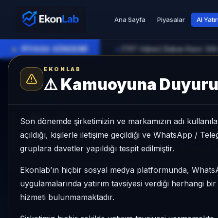
Ana Sayfa
Piyasalar
AI Yatı
●
PİYASA GÜNDEMİ
►
EKONLAB
⚠️
Kamuoyuna Duyur
AI Kripto Radar
/
SUI
SUNUCU TARAFI KRIPTO GIRIŞI
Sui
Son dönemde şirketimizin ve markamızın adı kullanılar
açıldığı, kişilerle iletişime geçildiği ve WhatsApp / Te
gruplara davetler yapıldığı tespit edilmiştir.
Sui, Large Cap grubunda, son 1 ayda %-21,05, s
SAT sinyaliyle kripto analizi EkonLab detay say
Ekonlab’ın hiçbir sosyal medya platformunda, What
uygulamalarında yatırım tavsiyesi verdiği herhangi bi
SUI
SUI/TRY
Kategori:
Large Cap
Risk:
Yü
hizmeti bulunmamaktadır.