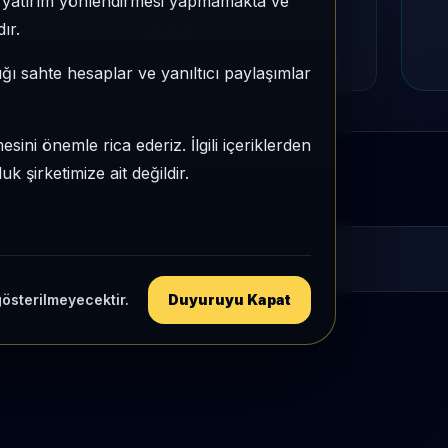
e, yatırım yönlendirmesi yapmamakta ve
MU
PIYASA DEĞERI SIRASI
ır.
#34
tegori içi sıra
Global market cap sıralaması
ığı sahte hesaplar ve yanıltıcı paylaşımlar
sini önemle rica ederiz. İlgili içeriklerden
 şirketimize ait değildir.
gösterilmeyecektir.
Duyuruyu Kapat