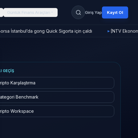
Günlük Finans Araçları
Giriş Yap
Kayıt Ol
rsa İstanbul’da gong Quick Sigorta için çaldı
[NTV Ekonomi]
►
LI GEÇIŞ
ripto Karşılaştırma
ategori Benchmark
ripto Workspace