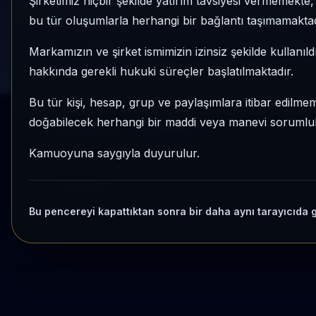
Şirketimiz hiçbir şekilde yatırım tavsiyesi vermemekt
1 AY VE 3 AY PERFORMANS
KATEGORI KONU
bu tür oluşumlarla herhangi bir bağlantı taşımamaktad
%-21,05
60/65
3 Ay:
+%188,46
Momentum bazlı ka
Markamızın ve şirket ismimizin izinsiz şekilde kullanıld
hakkında gerekli hukuki süreçler başlatılmaktadır.
Bu tür kişi, hesap, grup ve paylaşımlara itibar edilmeme
doğabilecek herhangi bir maddi veya manevi sorumluluk
Kripto Radar
Yenile
Kamuoyuna saygıyla duyurulur.
Yükleniyor...
Bu pencereyi kapattıktan sonra bir daha aynı tarayıcıda 