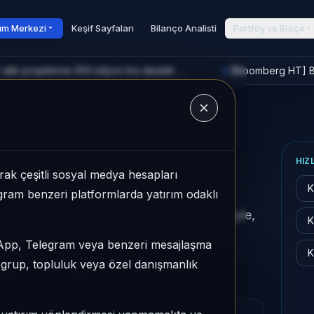
rım Merkezi
Keşif Sayfaları
Bilanço Analisti
Portföy ve Bütçe
[TRT Haber] Bakan Kacır: Sıfır atık projelerine 914 milyon lira destek sağladık
[Bloomberg HT] Bo
►
u
HIZ
ak çeşitli sosyal medya hesapları
K
legram benzeri platformlarda yatırım odaklı
on 3 ayda +%188,46, yüksek risk profiliyle,
K
fasında sunulur.
sApp, Telegram veya benzeri mesajlaşma
K
r grup, topluluk veya özel danışmanlık
ksek
Son fiyat:
32,0200